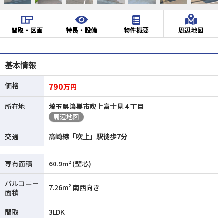
間取・区画
特長・設備
物件概要
周辺地図
基本情報
価格
790
万円
所在地
埼玉県鴻巣市吹上富士見４丁目
周辺地図
交通
高崎線「吹上」駅徒歩7分
専有面積
60.9m² (壁芯)
バルコニー
7.26m² 南西向き
面積
間取
3LDK