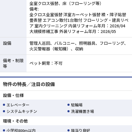
全室クロス張替、床（フローリング等）
備考:
全クロス全室張替 洋室カーペット張替 襖・障子貼替
畳表替 エアコン取付1台取付 フローリング・建具リペ
ア 室内クリーニング 内装リフォーム年月：2026/04
大規模修繕工事 外装リフォーム年月：2026/05
設備
管理人巡回、バルコニー、照明器具、フローリング、
火災警報器（報知機）、収納
備考・制限
ペット飼育：不可
等
物件の特長／注目の設備
設備・仕様
エレベーター
駐輪場
システムキッチン
洗濯機置き場
環境・その他
小学校800m以内
陽当り良好