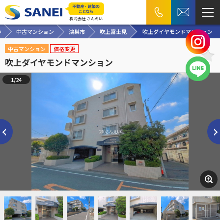
い
中古マンション
鴻巣市
吹上富士見
吹上ダイヤモンドマンション
中古マンション
価格変更
吹上ダイヤモンドマンション
1/24