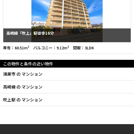
高崎線「吹上」駅徒歩16分
専有：60.51m² バルコニー：9.12m² 間取：3LDK
この物件と条件の近い物件
鴻巣市 の マンション
高崎線 の マンション
吹上駅 の マンション