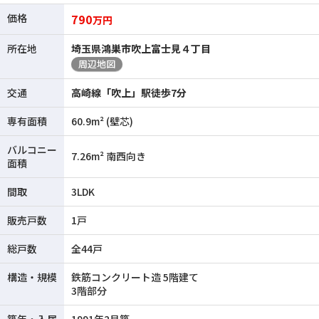
価格
790
万円
所在地
埼玉県鴻巣市吹上富士見４丁目
周辺地図
交通
高崎線「吹上」駅徒歩7分
専有面積
60.9m² (壁芯)
バルコニー
7.26m² 南西向き
面積
間取
3LDK
販売戸数
1戸
総戸数
全44戸
構造・規模
鉄筋コンクリート造 5階建て
3階部分