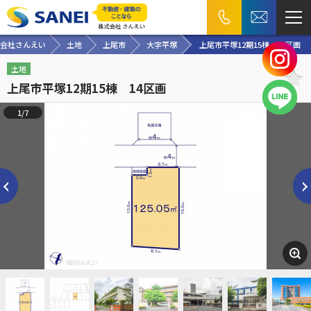
会社さんえい
土地
上尾市
大字平塚
上尾市平塚12期15棟 14区画
土地
上尾市平塚12期15棟 14区画
1/7