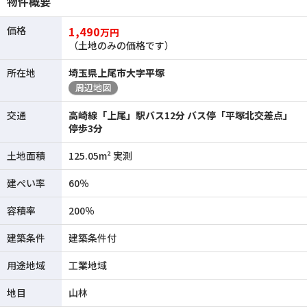
物件概要
価格
1,490
万円
（土地のみの価格です）
所在地
埼玉県上尾市大字平塚
周辺地図
交通
高崎線「上尾」駅バス12分 バス停「平塚北交差点」
停歩3分
土地面積
125.05m² 実測
建ぺい率
60％
容積率
200％
建築条件
建築条件付
用途地域
工業地域
地目
山林