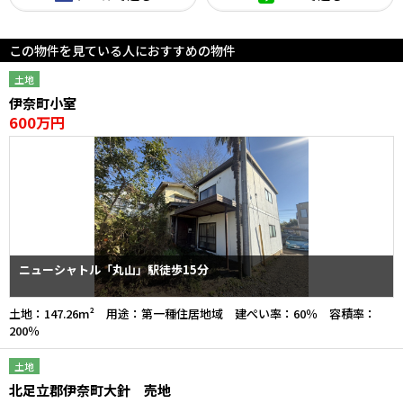
この物件を見ている人におすすめの物件
土地
伊奈町小室
600万円
ニューシャトル「丸山」駅徒歩15分
土地：147.26m² 用途：第一種住居地域 建ぺい率：60％ 容積率：
200％
土地
北足立郡伊奈町大針 売地