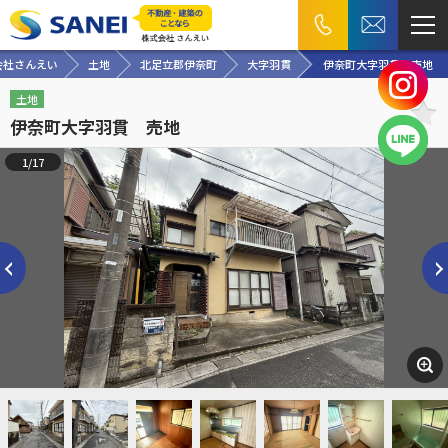
会社さんえい
土地
北足立郡伊奈町
大字羽貫
伊奈町大字羽貫 売地
土地
伊奈町大字羽貫 売地
1/17