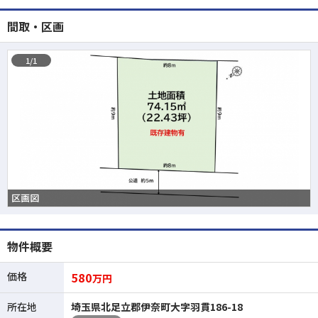
間取・区画
1/1
区画図
物件概要
価格
580
万円
所在地
埼玉県北足立郡伊奈町大字羽貫186-18