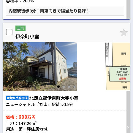
容積率：200％
内宿駅徒歩8分！南東向きで陽当たり良好！
土地
伊奈町小室
北足立郡伊奈町大字小室
現地販売会開催
ニューシャトル「丸山」駅徒歩
15
分
600
価格：
万円
土地：147.26m²
用途：第一種住居地域