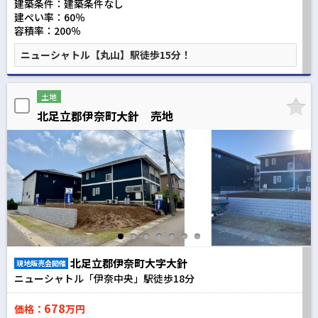
建築条件：
建築条件なし
建ぺい率：60％
容積率：200％
ニューシャトル【丸山】駅徒歩15分！
土地
北足立郡伊奈町大針 売地
北足立郡伊奈町大字大針
現地販売会開催
ニューシャトル「伊奈中央」駅徒歩
18
分
678
価格：
万円