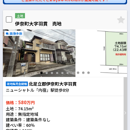
土地
伊奈町大字羽貫 売地
画像多数
北足立郡伊奈町大字羽貫
現地販売会開催
ニューシャトル「内宿」駅徒歩
8
分
580
価格：
万円
土地：74.15m²
用途：無指定地域
建築条件：
建築条件なし
建ぺい率：60％