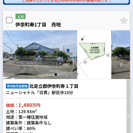
土地
伊奈町寿1丁目 売地
北足立郡伊奈町寿１丁目
現地販売会開催
ニューシャトル「羽貫」駅徒歩
10
分
1,480
価格：
万円
土地：129.93m²
用途：第一種住居地域
建築条件：
建築条件なし
建ぺい率：60％