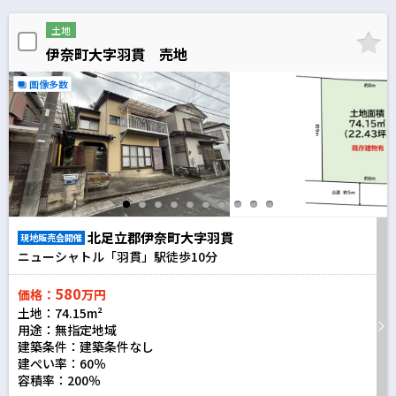
土地
伊奈町大字羽貫 売地
画像多数
北足立郡伊奈町大字羽貫
現地販売会開催
ニューシャトル「羽貫」駅徒歩
10
分
580
価格：
万円
土地：74.15m²
用途：無指定地域
建築条件：
建築条件なし
建ぺい率：60％
容積率：200％