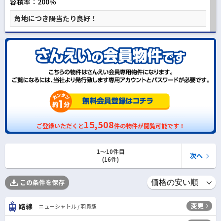
容積率：200％
角地につき陽当たり良好！
15,508
ご登録いただくと
件の物件が閲覧可能です！
1〜10件目
次へ
(16件)
この条件を保存
変更
路線
ニューシャトル / 羽貫駅