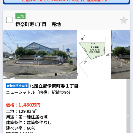
土地
伊奈町寿1丁目 売地
北足立郡伊奈町寿１丁目
現地販売会開催
ニューシャトル「内宿」駅徒歩
9
分
1,480
価格：
万円
土地：129.93m²
用途：第一種住居地域
建築条件：
建築条件なし
建ぺい率：60％