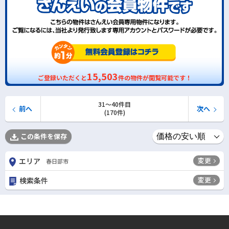
15,503
ご登録いただくと
件の物件が閲覧可能です！
31〜40件目
前へ
次へ
(170件)
この条件を保存
変更
エリア
春日部市
変更
検索条件