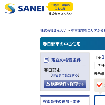
株式会社さんえい
中古住宅をエリアから
春日部市の中古住宅
1
【全
現在の検索条件
春日部市
表示順
［
町名まで指定する
］
検索条件の追加・変更