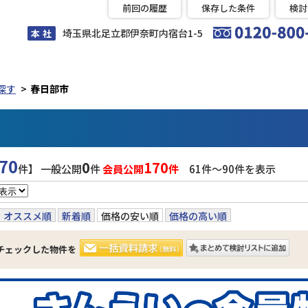
前回の履歴
保存した条件
検討
埼玉県北足立郡伊奈町内宿台1-5
本 社
探す
春日部市
70
0
170
件】 一般公開
件
会員公開
件
61件〜90件を表示
オススメ順
新着順
価格の安い順
価格の高い順
チェックした物件を