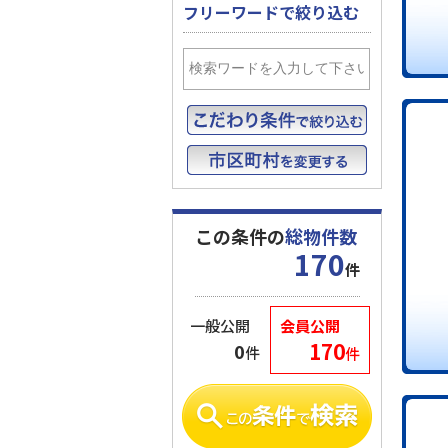
フリーワードで絞り込む
この条件の
総物件数
170
件
一般公開
会員公開
170
0
件
件