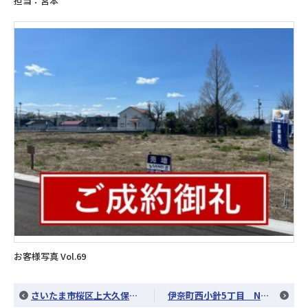
担当：宮本
お客様写真 Vol.69
さいたま市桜区上大久保 N様邸 中古マンションのお引渡し
伊奈町西小針5丁目 N様邸 土地のお引渡し