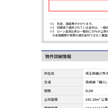
※1 別途、諸経費がかかります。
※2 初期値で選択されている金利は、一般
※3 ローン返済比率は一般的に35%が上
の金融機関が実際の適応金利ではなく審査
物件詳細情報
所在地
埼玉県桶川市
交通
高崎線「桶川」
間取
5LDK
土地面積
165.28m² 公簿
建物面積
104.33m² 公簿