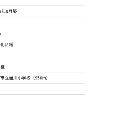
83年9月築
地
％
街化区域
家
有権
市立桶川小学校（950m）
介