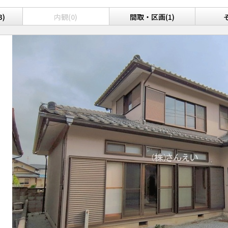
3)
内観(0)
間取・区画(1)