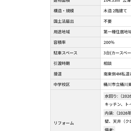
構造・規模
木造 2階建て
国土法届出
不要
用途地域
第一種住居地
容積率
200％
駐車スペース
3台(カースペー
引渡時期
相談
接道
南東側4M私道
中学校区
桶川市立桶川東
水回り:（202
キッチン、ト
内装:（2026
壁、天井（ク
リフォーム
備考: