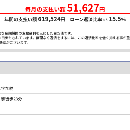
51,627
毎月の支払い額
円
619,524
15.5
年間の支払い額
円 ローン返済比率
％
※3
的な金融機関の変動金利を元にした目安値です。
限の目安とされています。無理なく返済をするには、この返済比率を低く抑える事が
基準がございます。
大字加納
駅徒歩23分