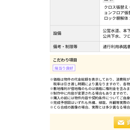
クロス張替え 
ョンフロア張替
ロック塀解体 
公営水道、本
設備
公共下水、フ
備考・制限等
通行利用承諾
こだわり項目
陽当り良好
※価格は物件の代金総額を表示しており、消費税が課
税率は引き渡し時期により異なりますので、各物
※敷地権利が借地権のものは価格に権利金を含みま
※制作中に内容が変更される場合もありますので、
※購入の前には物件内容や契約条件についてご自身
※完成予想図はいずれも外構、植栽、外観等実際の
※ＣＧ合成の画像の場合、実際とは多少異なる場合