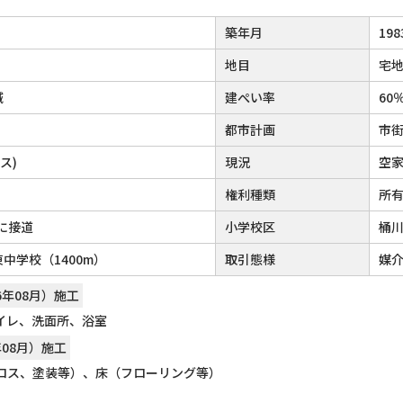
築年月
19
地目
宅
域
建ぺい率
60
都市計画
市
ス)
現況
空
権利種類
所
に接道
小学校区
桶川
中学校（1400m）
取引態様
媒
6年08月）施工
イレ、洗面所、浴室
年08月）施工
ロス、塗装等）、床（フローリング等）