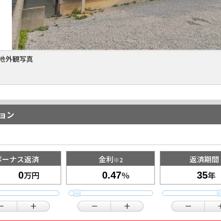
地外観写真
ョン
ボーナス返済
金利
返済期間
※2
万円
％
年