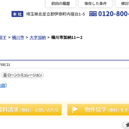
前回の履歴
保存した条件
検討
埼玉県北足立郡伊奈町内宿台1-5
本 社
探す
桶川市
大字加納
桶川市加納11ー2
08/21
地図
］