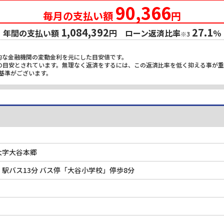
90,366
毎月の支払い額
円
1,084,392
27.1
年間の支払い額
円 ローン返済比率
％
※3
的な金融機関の変動金利を元にした目安値です。
限の目安とされています。無理なく返済をするには、この返済比率を低く抑える事が
基準がございます。
大字大谷本郷
駅バス13分 バス停「大谷小学校」停歩8分