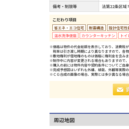
備考・制限等
法第22条区域
こだわり項目
省エネ・エコ住宅
耐震構造
設計住宅性
温水洗浄便座
カウンターキッチン
トイ
※価格は物件の代金総額を表示しており、消費税が課
税率は引き渡し時期により異なりますので、各物
※敷地権利が借地権のものは価格に権利金を含みま
※制作中に内容が変更される場合もありますので、
※購入の前には物件内容や契約条件についてご自身
※完成予想図はいずれも外構、植栽、外観等実際の
※ＣＧ合成の画像の場合、実際とは多少異なる場合
周辺地図