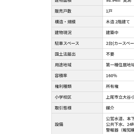
販売戸数
1戸
構造・規模
木造 2階建て
建物現況
建築中
駐車スペース
2台(カースペー
国土法届出
不要
用途地域
第一種住居地
容積率
160％
権利種類
所有権
小学校区
上尾市立大谷小
取引態様
媒介
公営水道、本下
設備
公共下水、2
警報器（報知