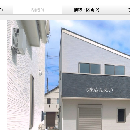
8)
内観(0)
間取・区画(2)