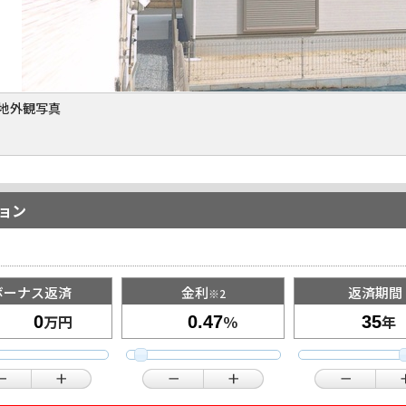
地外観写真
ョン
ボーナス返済
金利
返済期間
※2
万円
％
年