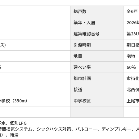
総戸数
全6戸
築年・入居
2026
建築確認番号
第25U
ス)
引渡時期
期日指
地目
宅地
域
建ぺい率
60％
都市計画
市街
接道
北西側
学校（350m）
中学校区
上尾市
水、個別LPG
4時間換気システム、シックハウス対策、バルコニー、ディンプルキー、
機）、給湯