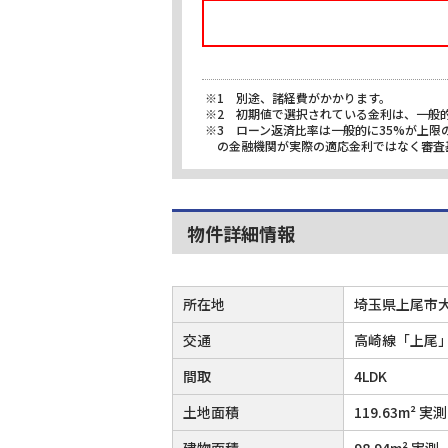
※1 別途、諸経費がかかります。
※2 初期値で選択されている金利は、一般
※3 ローン返済比率は一般的に35%が上
の金融機関が実際の適応金利ではなく審査
物件詳細情報
所在地
埼玉県上尾市
交通
高崎線「上尾」
間取
4LDK
土地面積
119.63m² 実測
建物面積
98.94m² 実測