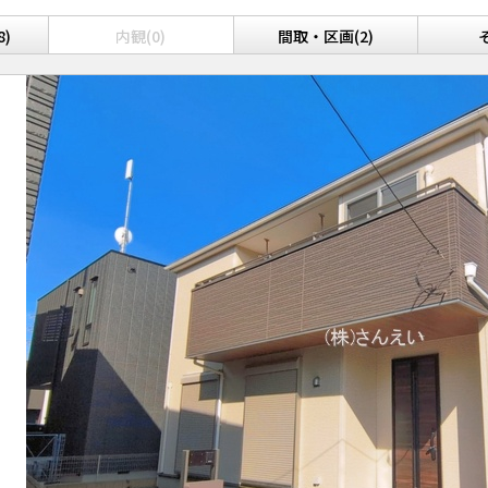
8)
内観(0)
間取・区画(2)