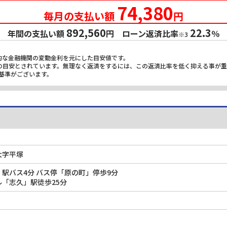
74,380
毎月の支払い額
円
892,560
22.3
年間の支払い額
円 ローン返済比率
％
※3
的な金融機関の変動金利を元にした目安値です。
限の目安とされています。無理なく返済をするには、この返済比率を低く抑える事が
基準がございます。
大字平塚
駅バス4分 バス停「原の町」停歩9分
「志久」駅徒歩25分