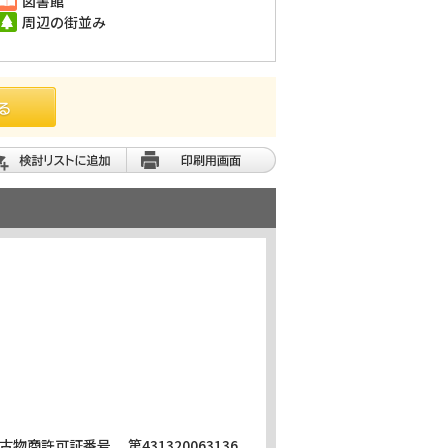
図書館
周辺の街並み
物商許可証番号 第431320063136