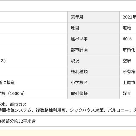
築年月
2021
地目
宅地
建ぺい率
60％
都市計画
市街化
ス)
現況
空家
権利種類
所有権
私道に接道
小学校区
上尾市
校（1600m）
取引態様
媒介
下水、都市ガス
4時間換気システム、複数路線利用可、シックハウス対策、バルコニー、
状部分約32平米含