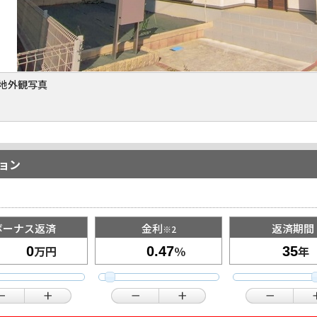
地外観写真
ョン
ボーナス返済
金利
返済期間
※2
万円
％
年