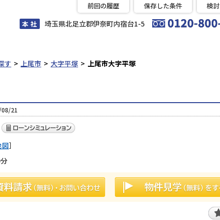
前回の履歴
保存した条件
検討
埼玉県北足立郡伊奈町内宿台1-5
本 社
探す
上尾市
大字平塚
上尾市大字平塚
08/21
地図
］
9分