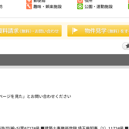
郵便局
役所
防
趣味・娯楽施設
公園・運動施設
ページを見た」とお問い合わせください
般-5)第67274号 ■建築士事務所登録 埼玉県知事（1）11724号 ■古