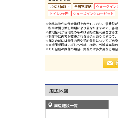
LDK15帖以上
全居室収納
ウォークイン
トイレ2ヶ所
シューズインクローゼット
※価格は物件の代金総額を表示しており、消費税が課
税率は引き渡し時期により異なりますので、各物
※敷地権利が借地権のものは価格に権利金を含みま
※制作中に内容が変更される場合もありますので、
※購入の前には物件内容や契約条件についてご自身
※完成予想図はいずれも外構、植栽、外観等実際の
※ＣＧ合成の画像の場合、実際とは多少異なる場合
周辺地図
周辺施設一覧