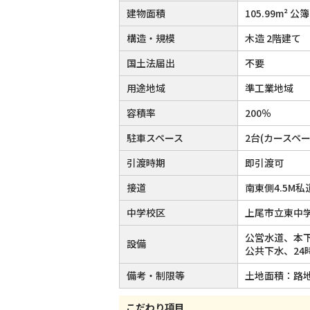
建物面積
105.99m² 公簿
構造・規模
木造 2階建て
国土法届出
不要
用途地域
準工業地域
容積率
200％
駐車スペース
2台(カースペー
引渡時期
即引渡可
接道
南東側4.5M
中学校区
上尾市立東中学
公営水道、本
設備
公共下水、2
備考・制限等
土地面積：路地
こだわり項目