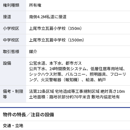
権利種類
所有権
接道
南側4.2M私道に接道
小学校区
上尾市立瓦葺小学校（350m）
中学校区
上尾市立瓦葺中学校（1500m）
取引態様
媒介
設備
公営水道、本下水、都市ガス
公共下水、24時間換気システム、低層住居専用地域、
シックハウス対策、バルコニー、照明器具、フローリ
ング、火災警報器（報知機）、給湯、納戸
備考・制限
法第22条区域 宅地造成等工事規制区域 絶対高さ10m
等
土地面積：路地状部分約70平米含 敷地内協定地有
物件の特長／注目の設備
交通・立地