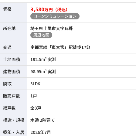
価格
3,580
万円（税込）
ローンシミュレーション
所在地
埼玉県上尾市大字瓦葺
周辺地図
交通
宇都宮線「東大宮」駅徒歩17分
土地面積
192.5m² 実測
建物面積
98.95m² 実測
間取
3LDK
販売戸数
1戸
総戸数
全3戸
構造・規模
木造 2階建て
築年・入居
2026年7月