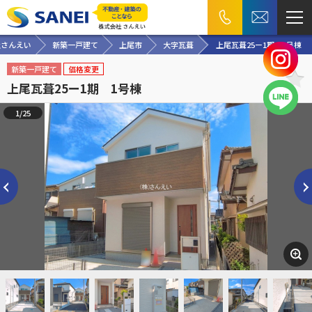
社さんえい
新築一戸建て
上尾市
大字瓦葺
上尾瓦葺25ー1期 1号棟
新築一戸建て
価格変更
上尾瓦葺25ー1期 1号棟
1/25