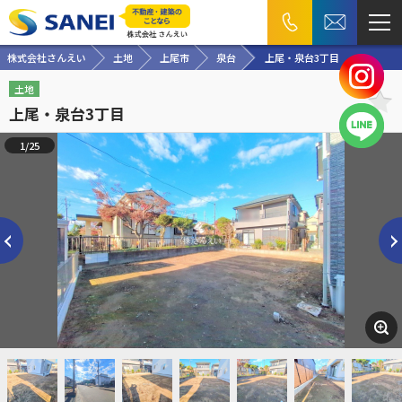
株式会社さんえい
土地
上尾市
泉台
上尾・泉台3丁目
土地
上尾・泉台3丁目
1/25