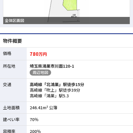
全体区画図
物件概要
価格
780
万円
所在地
埼玉県鴻巣市川面120-1
周辺地図
交通
高崎線「北鴻巣」駅徒歩15分
高崎線「吹上」駅徒歩39分
高崎線「鴻巣」駅5.3
土地面積
246.41m² 公簿
建ぺい率
70％
容積率
200％