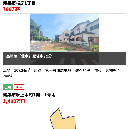
鴻巣市松原1丁目
799万円
高崎線「北本」駅徒歩29分
土地：107.24m² 用途：第一種住居地域 建ぺい率：70％ 容積率：
200％
土地
NEW
鴻巣市吹上本町1期 1号地
1,400万円