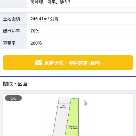
高崎線「鴻巣」駅5.3
土地面積
246.41m² 公簿
建ぺい率
70％
容積率
200％
見学予約・資料請求
(無料)
間取・区画
1/1