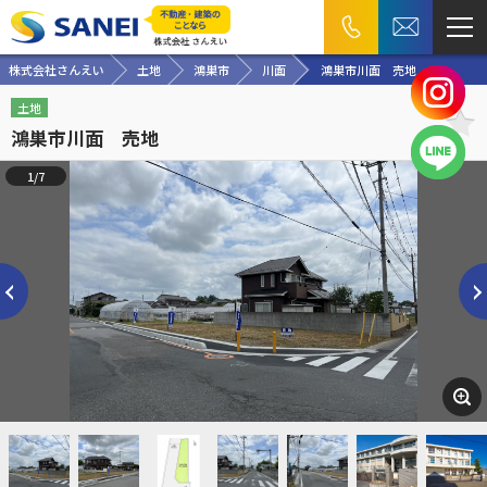
株式会社さんえい
土地
鴻巣市
川面
鴻巣市川面 売地
土地
鴻巣市川面 売地
1/7