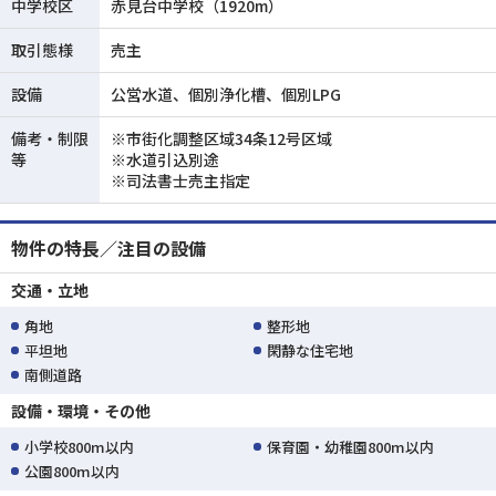
中学校区
赤見台中学校（1920m）
取引態様
売主
設備
公営水道、個別浄化槽、個別LPG
備考・制限
※市街化調整区域34条12号区域
等
※水道引込別途
※司法書士売主指定
物件の特長／注目の設備
交通・立地
角地
整形地
平坦地
閑静な住宅地
南側道路
設備・環境・その他
小学校800m以内
保育園・幼稚園800m以内
公園800m以内