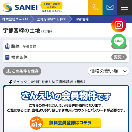
株式会社さんえい
土地を沿線から探す
宇都宮線
宇都宮線の土地
(
313
件)
変更
路線
宇都宮線
変更
検索条件
この条件を保存
チェックした物件をまとめて資料請求（無料）