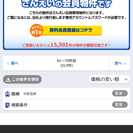
15,501
ご登録いただくと
件の物件が閲覧可能です！
61〜70件目
前へ
次へ
(313件)
この条件を保存
変更
路線
宇都宮線
変更
検索条件