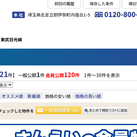
前回の履歴
保存した条件
検討
埼玉県北足立郡伊奈町内宿台1-5
本 社
東武日光線
21
1
120
件】 一般公開
件
会員公開
件
1件〜30件を表示
オススメ順
新着順
価格の安い順
価格の高い順
チェックした物件を