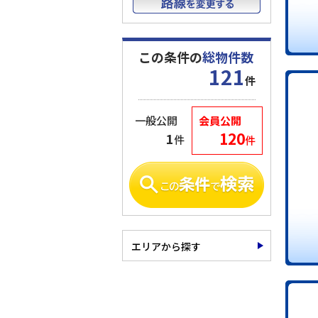
この条件の
総物件数
121
件
一般公開
会員公開
120
1
件
件
エリアから探す