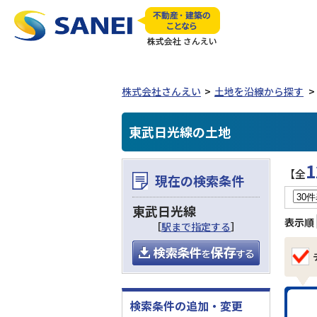
株式会社さんえい
土地を沿線から探す
東武日光線の土地
1
【全
現在の検索条件
東武日光線
表示順
［
駅まで指定する
］
検索条件の追加・変更