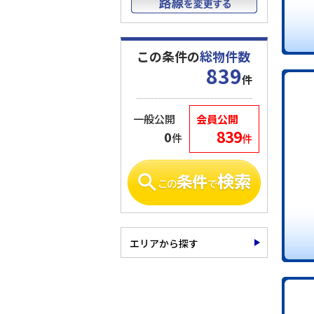
この条件の
総物件数
839
件
一般公開
会員公開
839
0
件
件
エリアから探す