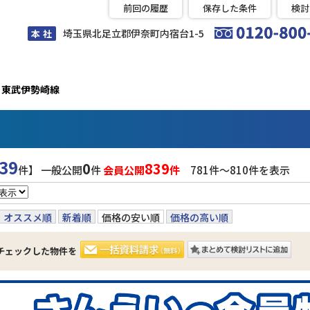
前回の履歴
保存した条件
検討
埼玉県北足立郡伊奈町内宿台1-5
本 社
東武伊勢崎線
39
0
839
件】 一般公開
件
会員公開
件
781件〜810件を表示
オススメ順
新着順
価格の安い順
価格の高い順
チェックした物件を