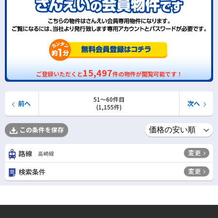
15,497
ご登録いただくと
件の物件が閲覧可能です！
51〜60件目
前へ
次へ
(1,155件)
この条件を保存
変更
路線
高崎線
変更
検索条件