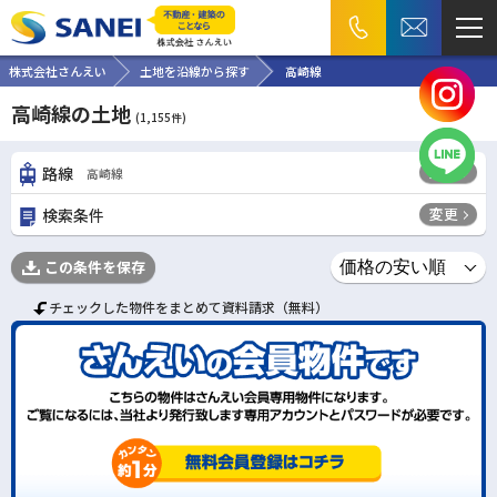
株式会社さんえい
土地を沿線から探す
高崎線
高崎線の土地
(
1,155
件)
変更
路線
高崎線
変更
検索条件
この条件を保存
チェックした物件をまとめて資料請求（無料）