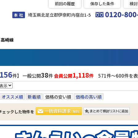
前回の履歴
保存した条件
検討
埼玉県北足立郡伊奈町内宿台1-5
本 社
高崎線
156
38
1,118
件】 一般公開
件
会員公開
件
571件〜600件を
オススメ順
新着順
価格の安い順
価格の高い順
チェックした物件を