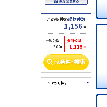
この条件の
総物件数
1,156
件
一般公開
会員公開
1,118
38
件
件
エリアから探す