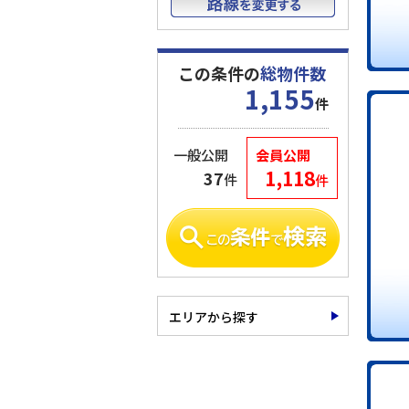
この条件の
総物件数
1,155
件
一般公開
会員公開
1,118
37
件
件
エリアから探す