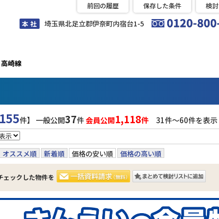
前回の履歴
保存した条件
検討
埼玉県北足立郡伊奈町内宿台1-5
本 社
高崎線
155
37
1,118
件】 一般公開
件
会員公開
件
31件〜60件を表示
オススメ順
新着順
価格の安い順
価格の高い順
チェックした物件を