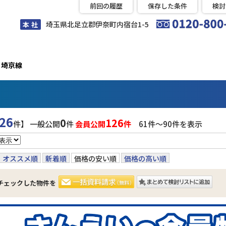
前回の履歴
保存した条件
検討
埼玉県北足立郡伊奈町内宿台1-5
本 社
埼京線
26
0
126
件】 一般公開
件
会員公開
件
61件〜90件を表示
オススメ順
新着順
価格の安い順
価格の高い順
チェックした物件を