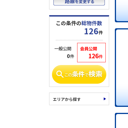
この条件の
総物件数
126
件
一般公開
会員公開
126
0
件
件
エリアから探す