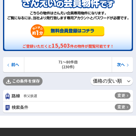
15,503
ご登録いただくと
件の物件が閲覧可能です！
71〜80件目
前へ
次へ
(230件)
この条件を保存
変更
路線
秩父鉄道
変更
検索条件