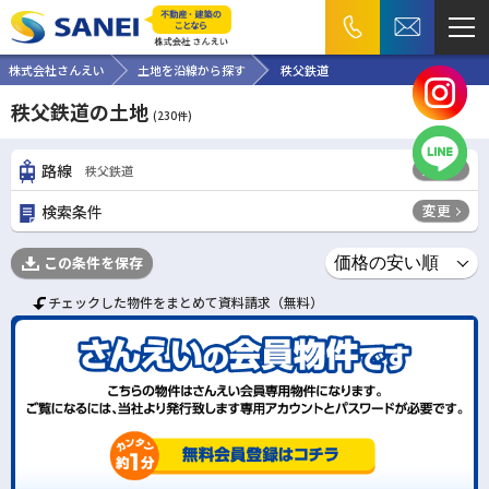
株式会社さんえい
土地を沿線から探す
秩父鉄道
秩父鉄道の土地
(
230
件)
変更
路線
秩父鉄道
変更
検索条件
この条件を保存
チェックした物件をまとめて資料請求（無料）