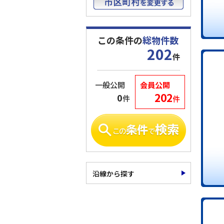
この条件の
総物件数
202
件
一般公開
会員公開
202
0
件
件
沿線から探す