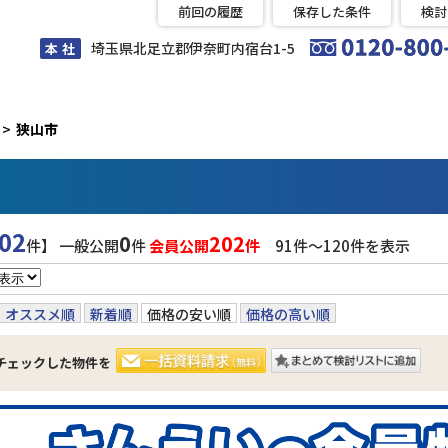
前回の履歴
保存した条件
検討
埼玉県北足立郡伊奈町内宿台1-5
本 社
狭山市
02
0
202
件】 一般公開
件
会員公開
件
91件〜120件を表示
オススメ順
新着順
価格の安い順
価格の高い順
チェックした物件を