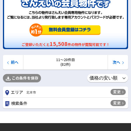
15,508
ご登録いただくと
件の物件が閲覧可能です！
11〜20件目
前へ
次へ
(82件)
この条件を保存
変更
エリア
北本市
変更
検索条件