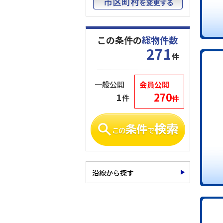
この条件の
総物件数
271
件
一般公開
会員公開
270
1
件
件
沿線から探す