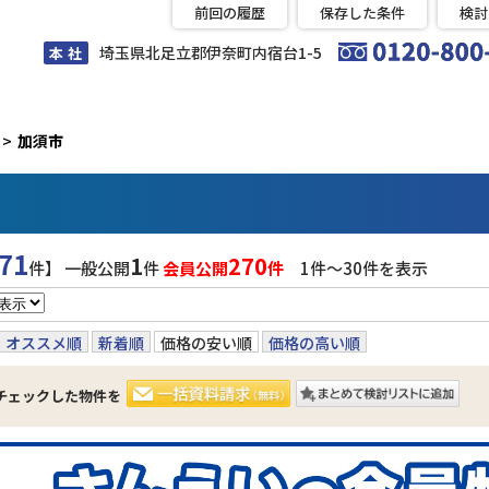
前回の履歴
保存した条件
検討
埼玉県北足立郡伊奈町内宿台1-5
本 社
加須市
71
1
270
件】 一般公開
件
会員公開
件
1件〜30件を表示
オススメ順
新着順
価格の安い順
価格の高い順
チェックした物件を