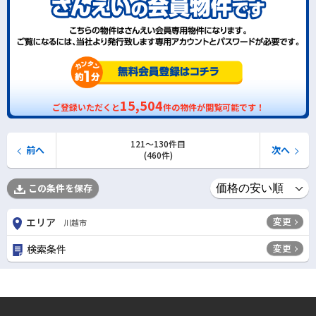
15,504
ご登録いただくと
件の物件が閲覧可能です！
121〜130件目
前へ
次へ
(460件)
この条件を保存
変更
エリア
川越市
変更
検索条件