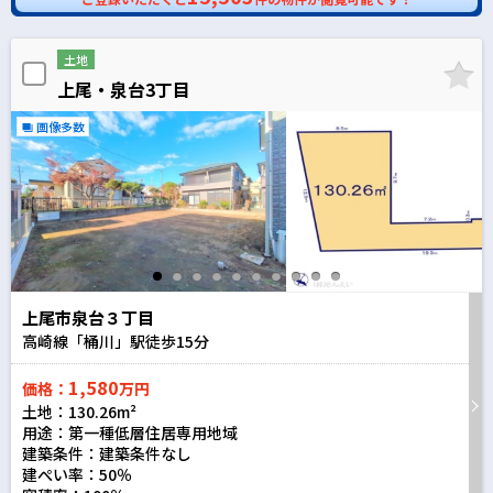
土地
上尾・泉台3丁目
画像多数
上尾市泉台３丁目
高崎線「桶川」駅徒歩
15
分
1,580
価格：
万円
土地：130.26m²
用途：第一種低層住居専用地域
建築条件：
建築条件なし
建ぺい率：50％