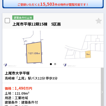
15,503
ご登録いただくと
件の物件が閲覧可能です！
建築条件付土地
上尾市平塚12期15棟 5区画
上尾市大字平塚
高崎線「上尾」駅バス
12
分 停歩
3
分
1,490
価格：
万円
土地：121.09m²
用途：工業地域
建築条件：
建築条件付