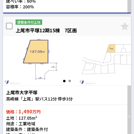
建ぺい率：60％
容積率：200％
建築条件付土地
上尾市平塚12期15棟 7区画
上尾市大字平塚
高崎線「上尾」駅バス
12
分 停歩
3
分
1,490
価格：
万円
土地：127.05m²
用途：工業地域
建築条件：
建築条件付