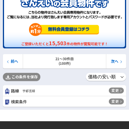
15,503
ご登録いただくと
件の物件が閲覧可能です！
21〜30件目
前へ
次へ
(100件)
この条件を保存
変更
路線
宇都宮線
変更
検索条件