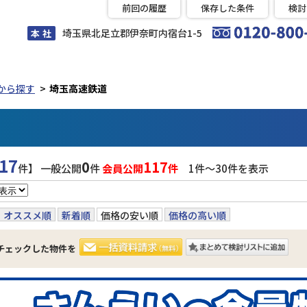
前回の履歴
保存した条件
検討
埼玉県北足立郡伊奈町内宿台1-5
本 社
から探す
埼玉高速鉄道
17
0
117
件】 一般公開
件
会員公開
件
1件〜30件を表示
オススメ順
新着順
価格の安い順
価格の高い順
チェックした物件を