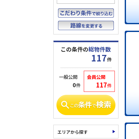
この条件の
総物件数
117
件
一般公開
会員公開
117
0
件
件
エリアから探す