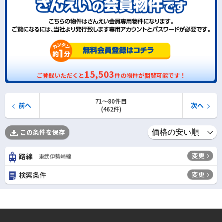
15,503
ご登録いただくと
件の物件が閲覧可能です！
71〜80件目
前へ
次へ
(462件)
この条件を保存
変更
路線
東武伊勢崎線
変更
検索条件