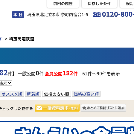
前回の履歴
保存した条件
検討
埼玉県北足立郡伊奈町内宿台1-5
本 社
す
埼玉高速鉄道
82
0
182
件】 一般公開
件
会員公開
件
61件〜90件を表示
オススメ順
新着順
価格の安い順
価格の高い順
チェックした物件を