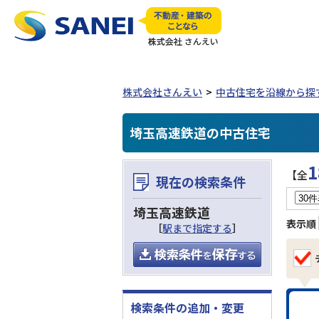
株式会社さんえい
中古住宅を沿線から探
埼玉高速鉄道の中古住宅
1
【全
現在の検索条件
埼玉高速鉄道
表示順
［
駅まで指定する
］
検索条件の追加・変更