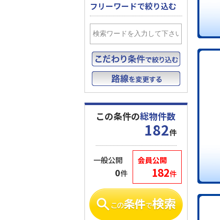
フリーワードで絞り込む
この条件の
総物件数
182
件
一般公開
会員公開
182
0
件
件