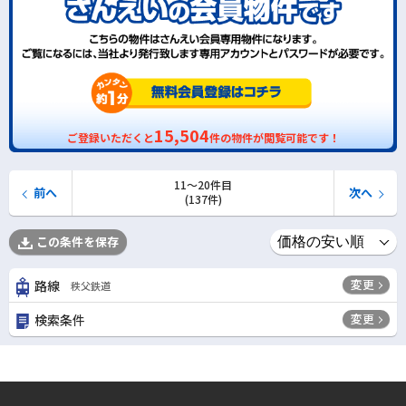
15,504
ご登録いただくと
件の物件が閲覧可能です！
11〜20件目
前へ
次へ
(137件)
この条件を保存
変更
路線
秩父鉄道
変更
検索条件