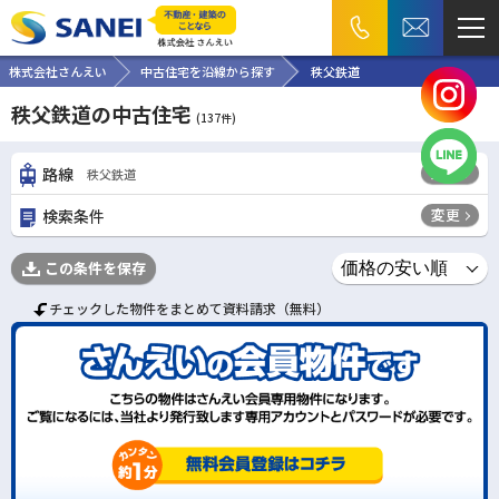
株式会社さんえい
中古住宅を沿線から探す
秩父鉄道
秩父鉄道の中古住宅
(
137
件)
変更
路線
秩父鉄道
変更
検索条件
この条件を保存
チェックした物件をまとめて資料請求（無料）