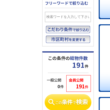
フリーワードで絞り込む
この条件の
総物件数
191
件
一般公開
会員公開
191
0
件
件