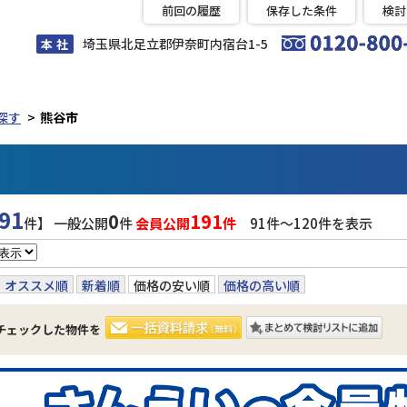
前回の履歴
保存した条件
検討
埼玉県北足立郡伊奈町内宿台1-5
本 社
探す
熊谷市
91
0
191
件】 一般公開
件
会員公開
件
91件〜120件を表示
オススメ順
新着順
価格の安い順
価格の高い順
チェックした物件を