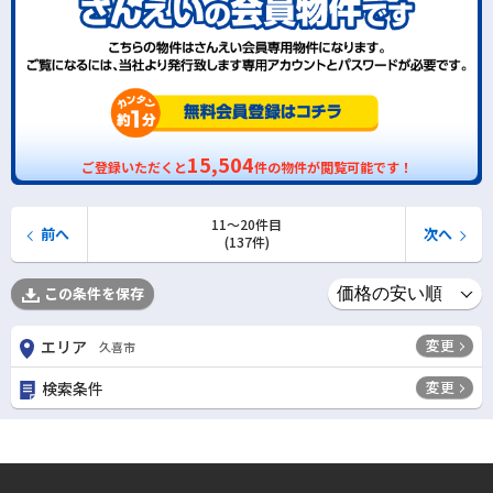
15,504
ご登録いただくと
件の物件が閲覧可能です！
11〜20件目
前へ
次へ
(137件)
この条件を保存
変更
エリア
久喜市
変更
検索条件