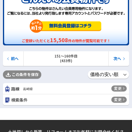
15,508
ご登録いただくと
件の物件が閲覧可能です！
151〜160件目
前へ
次へ
(433件)
この条件を保存
変更
路線
高崎線
変更
検索条件
土地探しから新築、リフォームまでお気軽にお問合せくださ