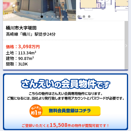
桶川市大字坂田
高崎線「桶川」駅徒歩
24
分
3,098
価格：
万円
土地：113.34m²
建物：90.87m²
間取：3LDK
15,508
ご登録いただくと
件の物件が閲覧可能です！