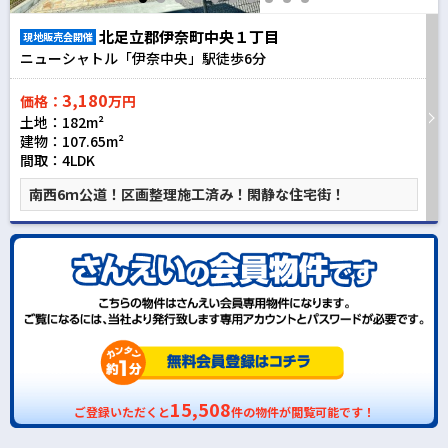
北足立郡伊奈町中央１丁目
現地販売会開催
ニューシャトル「伊奈中央」駅徒歩
6
分
3,180
価格：
万円
土地：182m²
建物：107.65m²
間取：4LDK
南西6ｍ公道！区画整理施工済み！閑静な住宅街！
15,508
ご登録いただくと
件の物件が閲覧可能です！