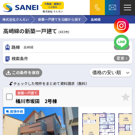
株式会社さんえい
新築一戸建てを沿線から探す
高崎線
高崎線の新築一戸建て
(
433
件)
変更
路線
高崎線
変更
検索条件
この条件を保存
チェックした物件をまとめて資料請求（無料）
新築一戸建て
桶川市坂田 2号棟
画像多数