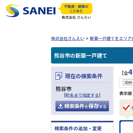
株式会社さんえい
新築一戸建てをエリア
熊谷市の新築一戸建て
4
【全
現在の検索条件
熊谷市
表示順
［
町名まで指定する
］
検索条件の追加・変更