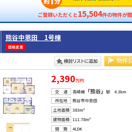
15,504
ご登録いただくと
件の物件が
熊谷中恩田 1号棟
2,390
万円
「熊谷」
交 通
高崎線
駅 4.3km
所在地
熊谷市中恩田
土地面積
383m²
建物面積
111.78m²
間 取
4LDK