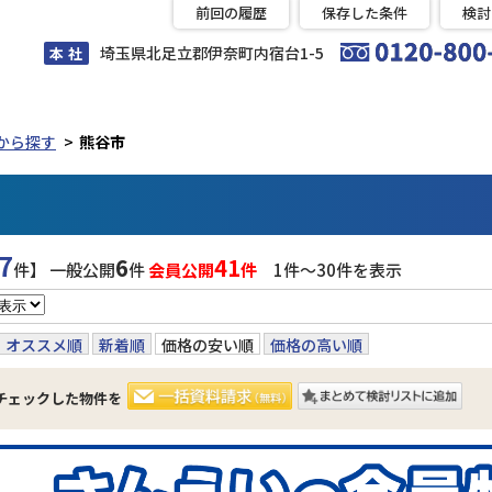
前回の履歴
保存した条件
検討
埼玉県北足立郡伊奈町内宿台1-5
本 社
から探す
熊谷市
7
6
41
件】 一般公開
件
会員公開
件
1件〜30件を表示
オススメ順
新着順
価格の安い順
価格の高い順
チェックした物件を