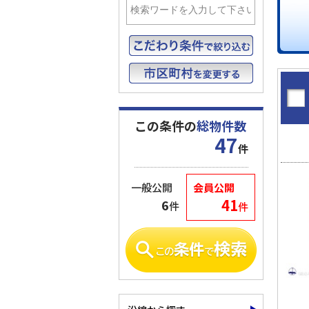
この条件の
総物件数
47
件
一般公開
会員公開
41
6
件
件