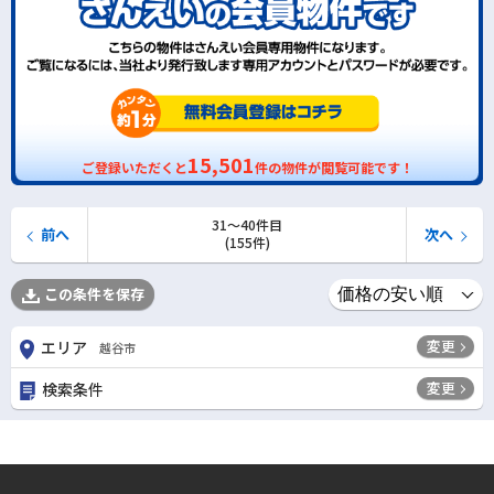
15,501
ご登録いただくと
件の物件が閲覧可能です！
31〜40件目
前へ
次へ
(155件)
この条件を保存
変更
エリア
越谷市
変更
検索条件