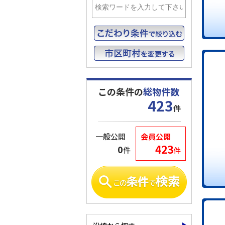
この条件の
総物件数
423
件
一般公開
会員公開
423
0
件
件