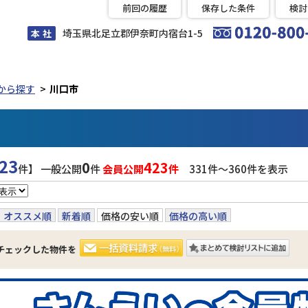
前回の履歴
保存した条件
検討
埼玉県北足立郡伊奈町内宿台1-5
本 社
から探す
川口市
23
0
423
件】 一般公開
件
会員公開
件
331件〜360件を表示
オススメ順
新着順
価格の安い順
価格の高い順
チェックした物件を